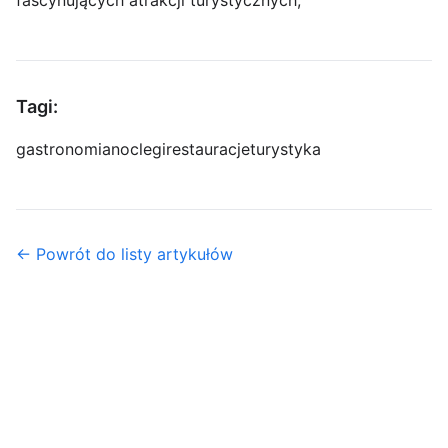
fascynujących atrakcji turystycznych,
Tagi:
gastronomia
noclegi
restauracje
turystyka
← Powrót do listy artykułów