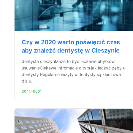
Czy w 2020 warto poświęcić czas
aby znaleźć dentystę w Cieszynie
dentysta cieszynMoże to być leczenie ubytków
usuwanieCiekawe infromacje o tym jak leczyć zęby u
dentysty Regularne wizyty u dentysty są kluczowe
dla u...
30.11.-0001