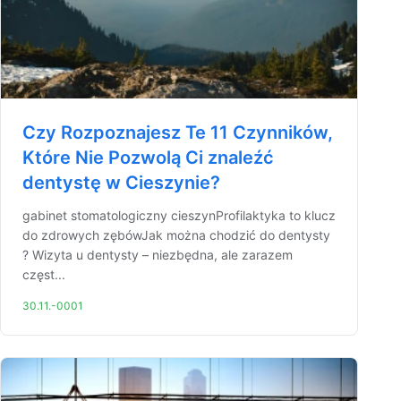
Czy Rozpoznajesz Te 11 Czynników,
Które Nie Pozwolą Ci znaleźć
dentystę w Cieszynie?
gabinet stomatologiczny cieszynProfilaktyka to klucz
do zdrowych zębówJak można chodzić do dentysty
? Wizyta u dentysty – niezbędna, ale zarazem
częst...
30.11.-0001