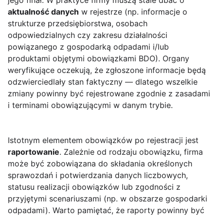
jego finał. W praktyce firmy muszą stale dbać o
aktualność danych
w rejestrze (np. informacje o
strukturze przedsiębiorstwa, osobach
odpowiedzialnych czy zakresu działalności
powiązanego z gospodarką odpadami i/lub
produktami objętymi obowiązkami BDO). Organy
weryfikujące oczekują, że zgłoszone informacje będą
odzwierciedlały stan faktyczny — dlatego wszelkie
zmiany powinny być rejestrowane zgodnie z zasadami
i terminami obowiązującymi w danym trybie.
Istotnym elementem obowiązków po rejestracji jest
raportowanie
. Zależnie od rodzaju obowiązku, firma
może być zobowiązana do składania określonych
sprawozdań i potwierdzania danych liczbowych,
statusu realizacji obowiązków lub zgodności z
przyjętymi scenariuszami (np. w obszarze gospodarki
odpadami). Warto pamiętać, że raporty powinny być