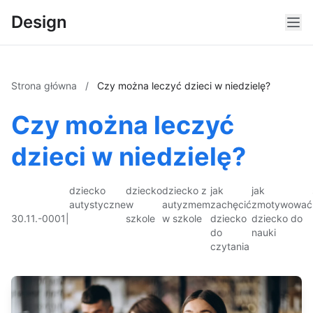
Design
Strona główna
/
Czy można leczyć dzieci w niedzielę?
Czy można leczyć
dzieci w niedzielę?
dziecko
dziecko
dziecko z
jak
jak
autystyczne
w
autyzmem
zachęcić
zmotywować
30.11.-0001
|
szkole
w szkole
dziecko
dziecko do
do
nauki
czytania