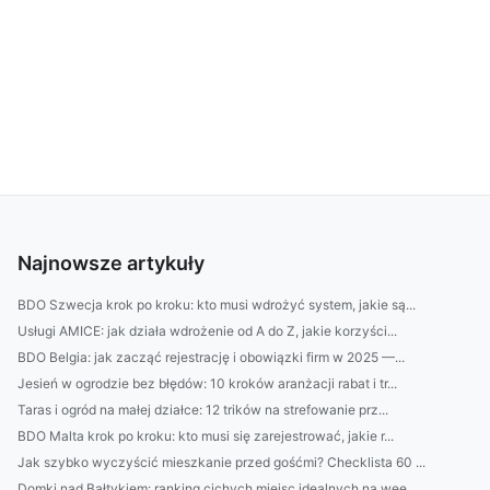
Najnowsze artykuły
BDO Szwecja krok po kroku: kto musi wdrożyć system, jakie są...
Usługi AMICE: jak działa wdrożenie od A do Z, jakie korzyści...
BDO Belgia: jak zacząć rejestrację i obowiązki firm w 2025 —...
Jesień w ogrodzie bez błędów: 10 kroków aranżacji rabat i tr...
Taras i ogród na małej działce: 12 trików na strefowanie prz...
BDO Malta krok po kroku: kto musi się zarejestrować, jakie r...
Jak szybko wyczyścić mieszkanie przed gośćmi? Checklista 60 ...
Domki nad Bałtykiem: ranking cichych miejsc idealnych na wee...