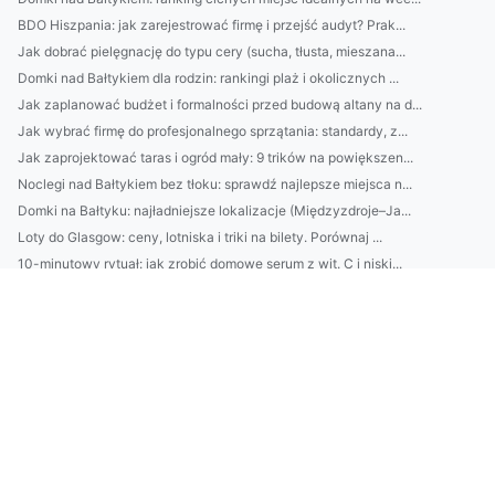
BDO Hiszpania: jak zarejestrować firmę i przejść audyt? Prak...
Jak dobrać pielęgnację do typu cery (sucha, tłusta, mieszana...
Domki nad Bałtykiem dla rodzin: rankingi plaż i okolicznych ...
Jak zaplanować budżet i formalności przed budową altany na d...
Jak wybrać firmę do profesjonalnego sprzątania: standardy, z...
Jak zaprojektować taras i ogród mały: 9 trików na powiększen...
Noclegi nad Bałtykiem bez tłoku: sprawdź najlepsze miejsca n...
Domki na Bałtyku: najładniejsze lokalizacje (Międzyzdroje–Ja...
Loty do Glasgow: ceny, lotniska i triki na bilety. Porównaj ...
10-minutowy rytuał: jak zrobić domowe serum z wit. C i niski...
Jak skutecznie sprzątać mieszkanie w 60 minut: plan krok po ...
Top 10 pytań przed wyborem cateringu dietetycznego: kalorie,...
Jak wybrać architekta wnętrz: 10 pytań przed podpisaniem umo...
Jak wybrać słuchawki do codziennego słuchania: porównanie pr...
Audio bez strat: jak ustawić korektor i kompresję w aplikacj...
Katering dietetyczny: jak wybrać idealny dla siebie? Porówna...
4) Jak działa EPRR Chorwacja dla firm: transport medyczny, w...
Najlepsze peelingi do twarzy na lato: jak dobrać typ skóry, ...