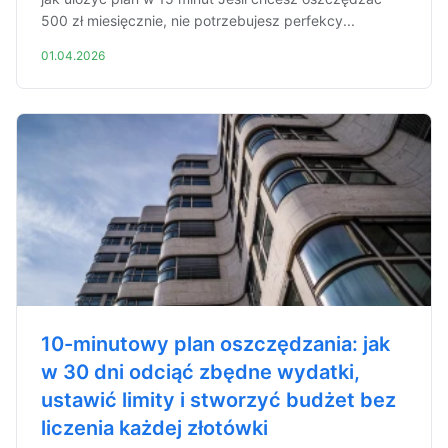
500 zł miesięcznie, nie potrzebujesz perfekcy...
01.04.2026
10-minutowy plan oszczędzania: jak
w 30 dni odciąć zbędne wydatki,
ustawić limity i stworzyć budżet bez
liczenia każdej złotówki