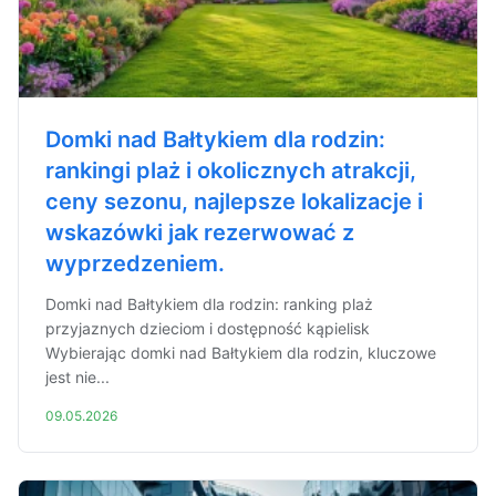
Domki nad Bałtykiem dla rodzin:
rankingi plaż i okolicznych atrakcji,
ceny sezonu, najlepsze lokalizacje i
wskazówki jak rezerwować z
wyprzedzeniem.
Domki nad Bałtykiem dla rodzin: ranking plaż
przyjaznych dzieciom i dostępność kąpielisk
Wybierając domki nad Bałtykiem dla rodzin, kluczowe
jest nie...
09.05.2026