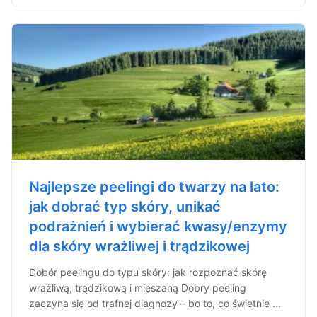
Najlepsze peelingi do twarzy na lato:
jak dobrać typ skóry, unikać
podrażnień i wybierać kwasy/enzymy
dla skóry wrażliwej i trądzikowej
Dobór peelingu do typu skóry: jak rozpoznać skórę
wrażliwą, trądzikową i mieszaną Dobry peeling
zaczyna się od trafnej diagnozy – bo to, co świetnie ...