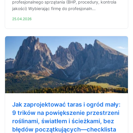
profesjonalnego sprzątania (BHP, procedury, kontrola
jakości) Wybierając firmę do profesjonaln...
25.04.2026
Jak zaprojektować taras i ogród mały:
9 trików na powiększenie przestrzeni
roślinami, światłem i ścieżkami, bez
błędów początkujących—checklista