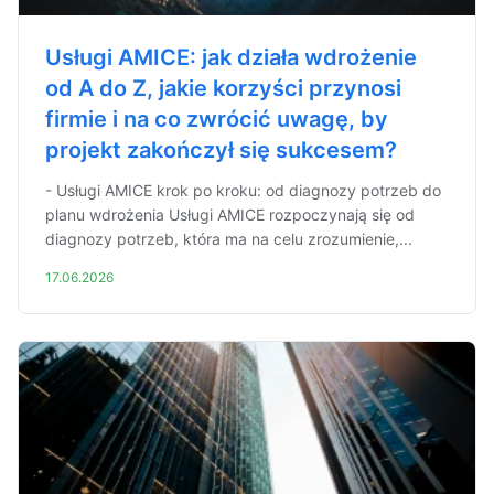
Usługi AMICE: jak działa wdrożenie
od A do Z, jakie korzyści przynosi
firmie i na co zwrócić uwagę, by
projekt zakończył się sukcesem?
- Usługi AMICE krok po kroku: od diagnozy potrzeb do
planu wdrożenia Usługi AMICE rozpoczynają się od
diagnozy potrzeb, która ma na celu zrozumienie,...
17.06.2026