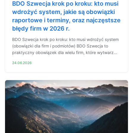
BDO Szwecja krok po kroku: kto musi
wdrożyć system, jakie są obowiązki
raportowe i terminy, oraz najczęstsze
błędy firm w 2026 r.
BDO Szwecja krok po kroku: kto musi wdrożyć system
(obowiązki dla firm i podmiotów) BDO Szwecja to
praktyczny obowiązek dla wielu firm, które wytwarz...
24.06.2026