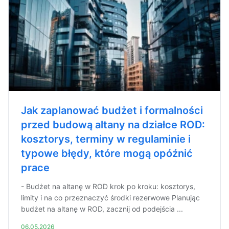
Jak zaplanować budżet i formalności
przed budową altany na działce ROD:
kosztorys, terminy w regulaminie i
typowe błędy, które mogą opóźnić
prace
- Budżet na altanę w ROD krok po kroku: kosztorys,
limity i na co przeznaczyć środki rezerwowe Planując
budżet na altanę w ROD, zacznij od podejścia ...
06.05.2026