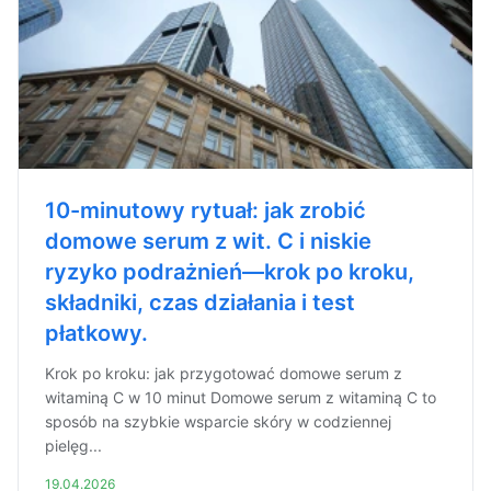
10-minutowy rytuał: jak zrobić
domowe serum z wit. C i niskie
ryzyko podrażnień—krok po kroku,
składniki, czas działania i test
płatkowy.
Krok po kroku: jak przygotować domowe serum z
witaminą C w 10 minut Domowe serum z witaminą C to
sposób na szybkie wsparcie skóry w codziennej
pielęg...
19.04.2026