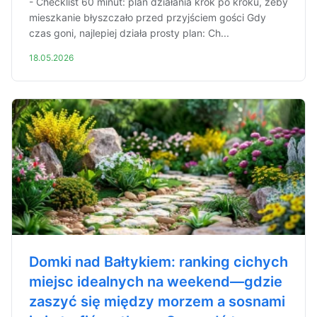
- Checklist 60 minut: plan działania krok po kroku, żeby
mieszkanie błyszczało przed przyjściem gości Gdy
czas goni, najlepiej działa prosty plan: Ch...
18.05.2026
Domki nad Bałtykiem: ranking cichych
miejsc idealnych na weekend—gdzie
zaszyć się między morzem a sosnami