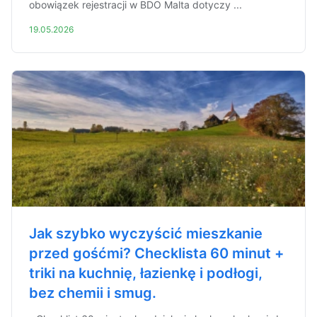
obowiązek rejestracji w BDO Malta dotyczy ...
19.05.2026
Jak szybko wyczyścić mieszkanie
przed gośćmi? Checklista 60 minut +
triki na kuchnię, łazienkę i podłogi,
bez chemii i smug.