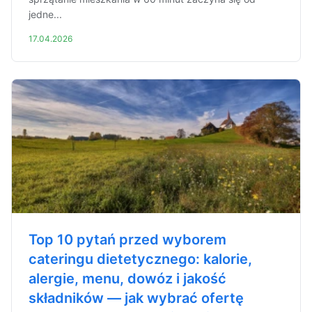
jedne...
17.04.2026
Top 10 pytań przed wyborem
cateringu dietetycznego: kalorie,
alergie, menu, dowóz i jakość
składników — jak wybrać ofertę