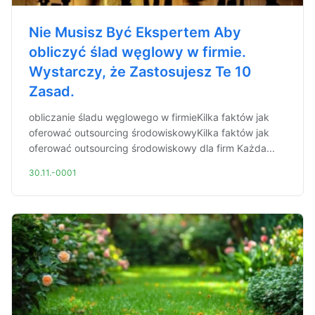
Nie Musisz Być Ekspertem Aby
obliczyć ślad węglowy w firmie.
Wystarczy, że Zastosujesz Te 10
Zasad.
obliczanie śladu węglowego w firmieKilka faktów jak
oferować outsourcing środowiskowyKilka faktów jak
oferować outsourcing środowiskowy dla firm Każda...
30.11.-0001