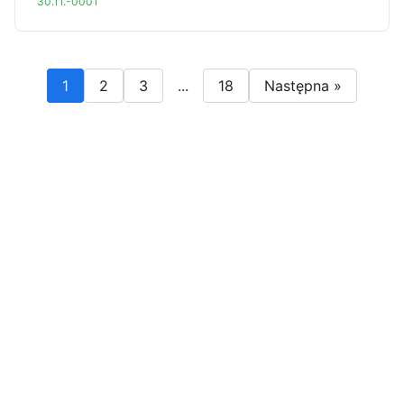
30.11.-0001
1
2
3
...
18
Następna »