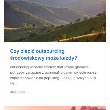
Czy zlecić outsourcing
środowiskowy może każdy?
outsourcing ochrony środowiskaGłówne globalne
potrzeby związane z ochronąNa całym świecie rośnie
zapotrzebowanie na populację ludzką; a wszystko to
wy...
30.11.-0001