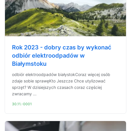
Rok 2023 - dobry czas by wykonać
odbiór elektroodpadów w
Białymstoku
odbiór elektroodpadów białystokCoraz więcej osób
zdaje sobie sprawęKto Jeszcze Chce utylizować
sprzęt? W dzisiejszych czasach coraz częściej
zwracamy ...
30.11.-0001