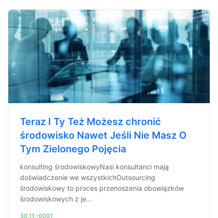
Teraz I Ty Też Możesz chronić
środowisko Nawet Jeśli Nie Masz O
Tym Zielonego Pojęcia
konsulting środowiskowyNasi konsultanci mają
doświadczenie we wszystkichOutsourcing
środowiskowy to proces przenoszenia obowiązków
środowiskowych z je...
30.11.-0001