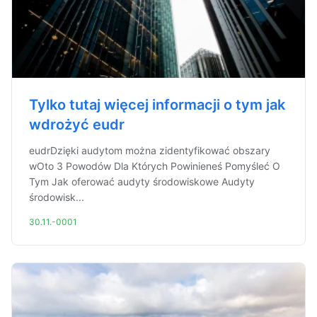
Tylko tutaj więcej informacji o tym jak
wdrożyć eudr
eudrDzięki audytom można zidentyfikować obszary
wOto 3 Powodów Dla Których Powinieneś Pomyśleć O
Tym Jak oferować audyty środowiskowe Audyty
środowisk...
30.11.-0001