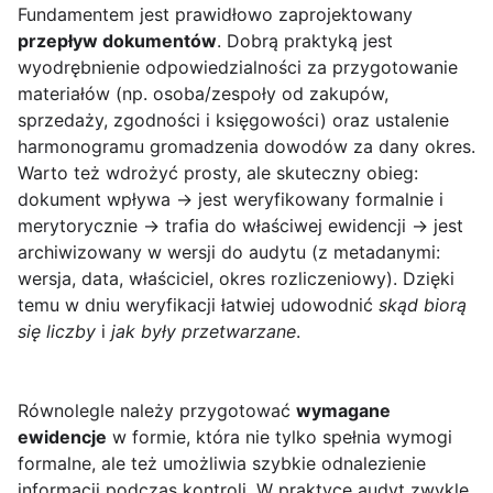
Fundamentem jest prawidłowo zaprojektowany
przepływ dokumentów
. Dobrą praktyką jest
wyodrębnienie odpowiedzialności za przygotowanie
materiałów (np. osoba/zespoły od zakupów,
sprzedaży, zgodności i księgowości) oraz ustalenie
harmonogramu gromadzenia dowodów za dany okres.
Warto też wdrożyć prosty, ale skuteczny obieg:
dokument wpływa → jest weryfikowany formalnie i
merytorycznie → trafia do właściwej ewidencji → jest
archiwizowany w wersji do audytu (z metadanymi:
wersja, data, właściciel, okres rozliczeniowy). Dzięki
temu w dniu weryfikacji łatwiej udowodnić
skąd biorą
się liczby
i
jak były przetwarzane
.
Równolegle należy przygotować
wymagane
ewidencje
w formie, która nie tylko spełnia wymogi
formalne, ale też umożliwia szybkie odnalezienie
informacji podczas kontroli. W praktyce audyt zwykle