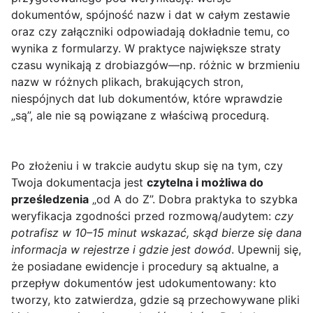
dokumentów, spójność nazw i dat w całym zestawie
oraz czy załączniki odpowiadają dokładnie temu, co
wynika z formularzy. W praktyce największe straty
czasu wynikają z drobiazgów—np. różnic w brzmieniu
nazw w różnych plikach, brakujących stron,
niespójnych dat lub dokumentów, które wprawdzie
„są”, ale nie są powiązane z właściwą procedurą.
Po złożeniu i w trakcie audytu skup się na tym, czy
Twoja dokumentacja jest
czytelna i możliwa do
prześledzenia
„od A do Z”. Dobra praktyka to szybka
weryfikacja zgodności przed rozmową/audytem:
czy
potrafisz w 10–15 minut wskazać, skąd bierze się dana
informacja w rejestrze i gdzie jest dowód
. Upewnij się,
że posiadane ewidencje i procedury są aktualne, a
przepływ dokumentów jest udokumentowany: kto
tworzy, kto zatwierdza, gdzie są przechowywane pliki