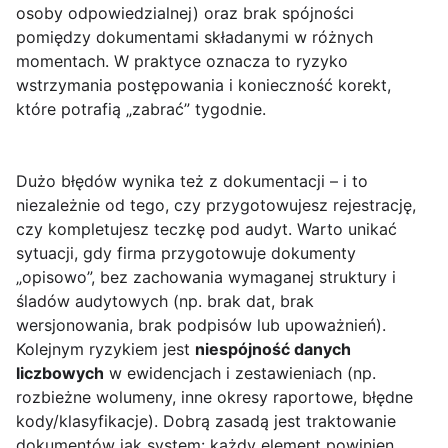
osoby odpowiedzialnej) oraz brak spójności
pomiędzy dokumentami składanymi w różnych
momentach. W praktyce oznacza to ryzyko
wstrzymania postępowania i konieczność korekt,
które potrafią „zabrać” tygodnie.
Dużo błędów wynika też z dokumentacji – i to
niezależnie od tego, czy przygotowujesz rejestrację,
czy kompletujesz teczkę pod audyt. Warto unikać
sytuacji, gdy firma przygotowuje dokumenty
„opisowo”, bez zachowania wymaganej struktury i
śladów audytowych (np. brak dat, brak
wersjonowania, brak podpisów lub upoważnień).
Kolejnym ryzykiem jest
niespójność danych
liczbowych
w ewidencjach i zestawieniach (np.
rozbieżne wolumeny, inne okresy raportowe, błędne
kody/klasyfikacje). Dobrą zasadą jest traktowanie
dokumentów jak system: każdy element powinien