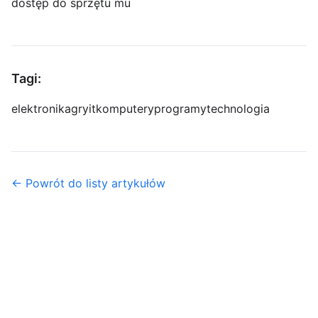
dostęp do sprzętu mu
Tagi:
elektronika
gry
it
komputery
programy
technologia
← Powrót do listy artykułów