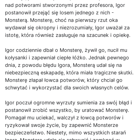
nad potworami stworzonymi przez profesora, Igor
postanowił przejąć się losem jednego z nich -
Monsterą. Monsterę, choć na pierwszy rzut oka
wydawał się okropny i niezrozumiały, Igor uważał za
istotę, która również zasługuje na szacunek i opiekę.
Igor codziennie dbał o Monsterę, żywił go, nucił mu
kołysanki i zapewniał ciepłe łóżko. Jednak pewnego
dnia, z powodu błędu Igora, Monsterą udał się na
niebezpieczną eskapadę, która miała tragiczne skutki.
Monsterę złapał łowca potworów, który chciał go
schwytać i wykorzystać dla swoich własnych celów.
Igor poczuł ogromne wyrzuty sumienia za swój błąd i
postanowił zrobić wszystko, by uratować Monsterę.
Pomagał mu uciekać, walczył z łowcą potworów i
ryzykował swoje życie, by zapewnić Monsterze
bezpieczeństwo. Niestety, mimo wszystkich starań