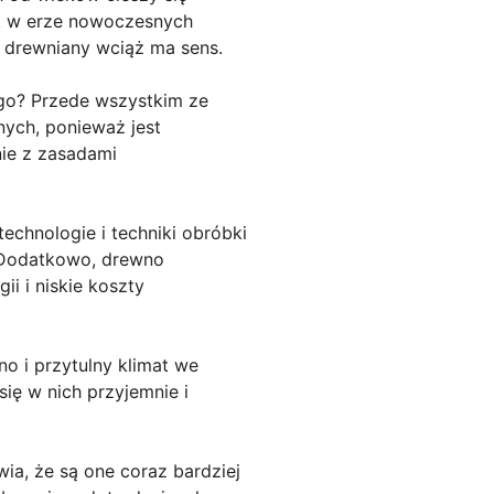
ak w erze nowoczesnych
k drewniany wciąż ma sens.
go? Przede wszystkim ze
nych, ponieważ jest
ie z zasadami
chnologie i techniki obróbki
. Dodatkowo, drewno
ii i niskie koszty
o i przytulny klimat we
ię w nich przyjemnie i
a, że są one coraz bardziej