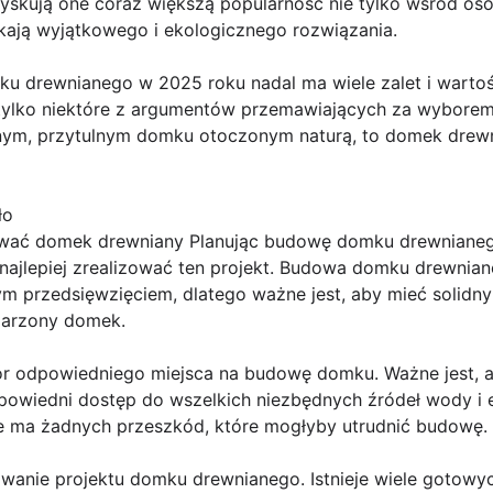
yskują one coraz większą popularność nie tylko wśród osó
ukają wyjątkowego i ekologicznego rozwiązania.
drewnianego w 2025 roku nadal ma wiele zalet i wartości
o tylko niektóre z argumentów przemawiających za wyborem
asnym, przytulnym domku otoczonym naturą, to domek dre
ło
ować domek drewniany Planując budowę domku drewnianego
ak najlepiej zrealizować ten projekt. Budowa domku drewn
cym przedsięwzięciem, dlatego ważne jest, aby mieć solidny
arzony domek.
r odpowiedniego miejsca na budowę domku. Ważne jest, a
powiedni dostęp do wszelkich niezbędnych źródeł wody i e
nie ma żadnych przeszkód, które mogłyby utrudnić budowę.
owanie projektu domku drewnianego. Istnieje wiele gotow