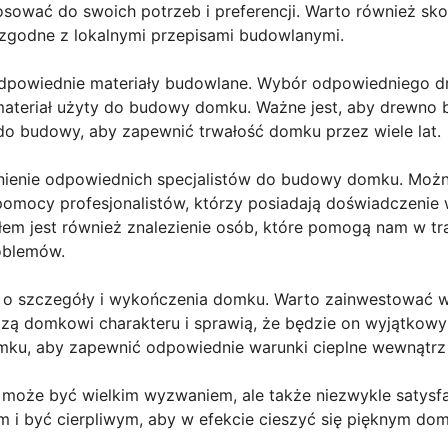
osować do swoich potrzeb i preferencji. Warto również sko
ą zgodne z lokalnymi przepisami budowlanymi.
dpowiednie materiały budowlane. Wybór odpowiedniego dr
ateriał użyty do budowy domku. Ważne jest, aby drewno by
o budowy, aby zapewnić trwałość domku przez wiele lat.
dnienie odpowiednich specjalistów do budowy domku. Można
 pomocy profesjonalistów, którzy posiadają doświadczen
m jest również znalezienie osób, które pomogą nam w tr
roblemów.
e o szczegóły i wykończenia domku. Warto zainwestować w 
ą domkowi charakteru i sprawią, że będzie on wyjątkowy 
omku, aby zapewnić odpowiednie warunki cieplne wewnątrz
że być wielkim wyzwaniem, ale także niezwykle satysfak
 i być cierpliwym, aby w efekcie cieszyć się pięknym do