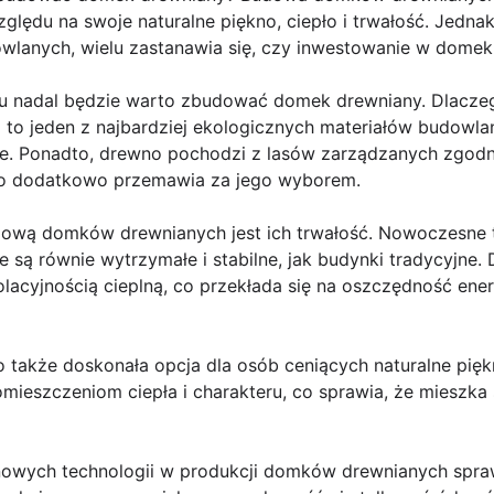
ględu na swoje naturalne piękno, ciepło i trwałość. Jedn
dowlanych, wielu zastanawia się, czy inwestowanie w dome
u nadal będzie warto zbudować domek drewniany. Dlacze
 to jeden z najbardziej ekologicznych materiałów budowla
e. Ponadto, drewno pochodzi z lasów zarządzanych zgodn
o dodatkowo przemawia za jego wyborem.
wą domków drewnianych jest ich trwałość. Nowoczesne te
e są równie wytrzymałe i stabilne, jak budynki tradycyjne
lacyjnością cieplną, co przekłada się na oszczędność energ
także doskonała opcja dla osób ceniących naturalne piękn
ieszczeniom ciepła i charakteru, co sprawia, że mieszka s
owych technologii w produkcji domków drewnianych sprawi