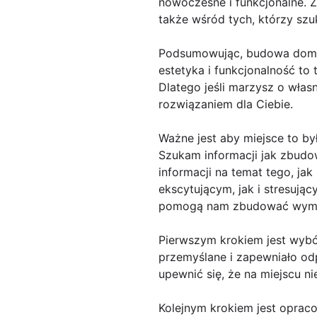
nowoczesne i funkcjonalne. Z
także wśród tych, którzy sz
Podsumowując, budowa domku 
estetyka i funkcjonalność t
Dlatego jeśli marzysz o wł
rozwiązaniem dla Ciebie.
Ważne jest aby miejsce to by
Szukam informacji jak zbud
informacji na temat tego, j
ekscytującym, jak i stresują
pomogą nam zbudować wym
Pierwszym krokiem jest wybó
przemyślane i zapewniało od
upewnić się, że na miejscu 
Kolejnym krokiem jest oprac