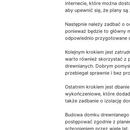
internecie, które można dost
aby upewnić się, że plany s
Następnie należy zadbać o o
ponieważ będzie to główny m
odpowiednio przygotowane d
Kolejnym krokiem jest zatru
warto również skorzystać z
drewnianych. Dobrym pomysłe
przebiegał sprawnie i bez p
Ostatnim krokiem jest dbani
wykończeniowe, które dodadz
także zadbanie o izolację d
Budowa domku drewnianego mo
postępować zgodnie z planem
schronieniem przez wiele lat.