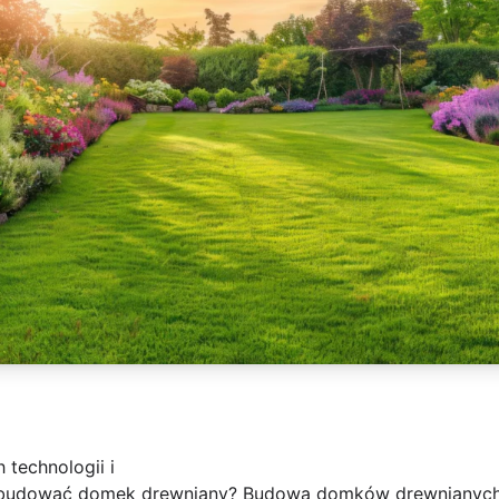
technologii i
zbudować domek drewniany? Budowa domków drewnianych 