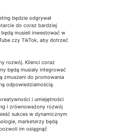
ting będzie odgrywał
tarcie do coraz bardziej
y będą musieli inwestować w
uTube czy TikTok, aby dotrzeć
y rozwój. Klienci coraz
irmy będą musiały integrować
dą zmuszeni do promowania
ną odpowiedzialnością.
reatywności i umiejętności
ting i zrównoważony rozwój
dnieść sukces w dynamicznym
nologie, marketerzy będą
 pozwoli im osiągnąć