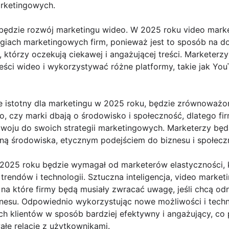
arketingowych.
ędzie rozwój marketingu wideo. W 2025 roku video marke
egiach marketingowych firm, ponieważ jest to sposób na do
tórzy oczekują ciekawej i angażującej treści. Marketerz
reści wideo i wykorzystywać różne platformy, takie jak Yo
e istotny dla marketingu w 2025 roku, będzie zrównoważon
o, czy marki dbają o środowisko i społeczność, dlatego f
oju do swoich strategii marketingowych. Marketerzy bę
ną środowiska, etycznym podejściem do biznesu i społecz
025 roku będzie wymagał od marketerów elastyczności, k
rendów i technologii. Sztuczna inteligencja, video marke
na które firmy będą musiały zwracać uwagę, jeśli chcą o
znesu. Odpowiednio wykorzystując nowe możliwości i tech
ch klientów w sposób bardziej efektywny i angażujący, co
łe relacje z użytkownikami.