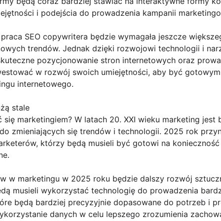
irmy będą coraz bardziej stawiać na interaktywne formy kom
jętności i podejścia do prowadzenia kampanii marketing
praca SEO copywritera będzie wymagała jeszcze większe
 nowych trendów. Jednak dzięki rozwojowi technologii i n
skuteczne pozycjonowanie stron internetowych oraz prow
estować w rozwój swoich umiejętności, aby być gotowym 
ingu internetowego.
żą stale
ię marketingiem? W latach 20. XXI wieku marketing jest b
 do zmieniających się trendów i technologii. 2025 rok przy
arketerów, którzy będą musieli być gotowi na konieczność
ne.
 w marketingu w 2025 roku będzie dalszy rozwój sztucznej
ędą musieli wykorzystać technologię do prowadzenia bard
re będą bardziej precyzyjnie dopasowane do potrzeb i pre
wykorzystanie danych w celu lepszego zrozumienia zachow