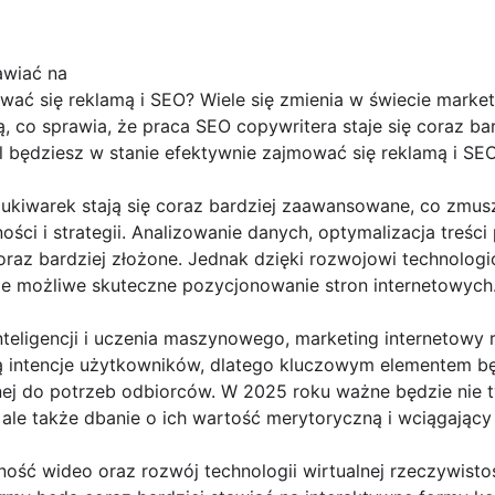
awiać na
ać się reklamą i SEO? Wiele się zmienia w świecie market
ją, co sprawia, że praca SEO copywritera staje się coraz b
l będziesz w stanie efektywnie zajmować się reklamą i SE
zukiwarek stają się coraz bardziej zaawansowane, co zmusz
ości i strategii. Analizowanie danych, optymalizacja treśc
coraz bardziej złożone. Jednak dzięki rozwojowi technolog
e możliwe skuteczne pozycjonowanie stron internetowych
teligencji i uczenia maszynowego, marketing internetowy 
ją intencje użytkowników, dlatego kluczowym elementem bę
nej do potrzeb odbiorców. W 2025 roku ważne będzie nie t
le także dbanie o ich wartość merytoryczną i wciągający 
ość wideo oraz rozwój technologii wirtualnej rzeczywisto