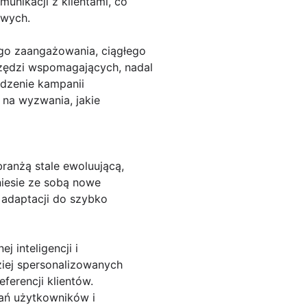
unikacji z klientami, co
owych.
go zaangażowania, ciągłego
arzędzi wspomagających, nadal
adzenie kampanii
na wyzwania, jakie
ranżą stale ewoluującą,
niesie ze sobą nowe
 adaptacji do szybko
 inteligencji i
ziej spersonalizowanych
ferencji klientów.
ań użytkowników i