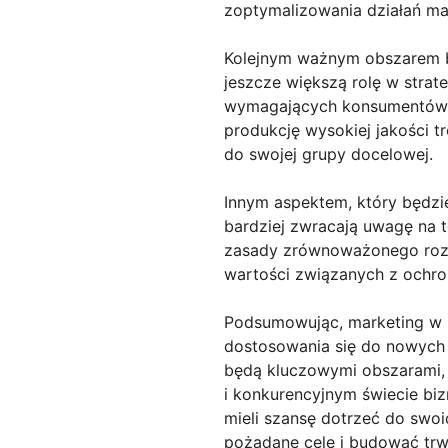
zoptymalizowania działań m
Kolejnym ważnym obszarem b
jeszcze większą rolę w strat
wymagających konsumentów, k
produkcję wysokiej jakości t
do swojej grupy docelowej.
Innym aspektem, który będzi
bardziej zwracają uwagę na t
zasady zrównoważonego rozw
wartości związanych z ochro
Podsumowując, marketing w 2
dostosowania się do nowych t
będą kluczowymi obszarami, 
i konkurencyjnym świecie bi
mieli szansę dotrzeć do swoi
pożądane cele i budować trwa