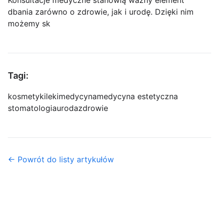
Konsultacje medyczne stanowią ważny element
dbania zarówno o zdrowie, jak i urodę. Dzięki nim
możemy sk
Tagi:
kosmetyki
leki
medycyna
medycyna estetyczna
stomatologia
uroda
zdrowie
← Powrót do listy artykułów