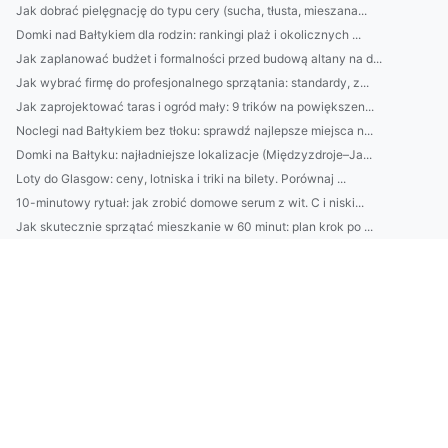
Jak dobrać pielęgnację do typu cery (sucha, tłusta, mieszana...
Domki nad Bałtykiem dla rodzin: rankingi plaż i okolicznych ...
Jak zaplanować budżet i formalności przed budową altany na d...
Jak wybrać firmę do profesjonalnego sprzątania: standardy, z...
Jak zaprojektować taras i ogród mały: 9 trików na powiększen...
Noclegi nad Bałtykiem bez tłoku: sprawdź najlepsze miejsca n...
Domki na Bałtyku: najładniejsze lokalizacje (Międzyzdroje–Ja...
Loty do Glasgow: ceny, lotniska i triki na bilety. Porównaj ...
10-minutowy rytuał: jak zrobić domowe serum z wit. C i niski...
Jak skutecznie sprzątać mieszkanie w 60 minut: plan krok po ...
Top 10 pytań przed wyborem cateringu dietetycznego: kalorie,...
Jak wybrać architekta wnętrz: 10 pytań przed podpisaniem umo...
Jak wybrać słuchawki do codziennego słuchania: porównanie pr...
Audio bez strat: jak ustawić korektor i kompresję w aplikacj...
Katering dietetyczny: jak wybrać idealny dla siebie? Porówna...
4) Jak działa EPRR Chorwacja dla firm: transport medyczny, w...
Najlepsze peelingi do twarzy na lato: jak dobrać typ skóry, ...
Jak oszczędzać 500 zł miesięcznie bez wyrzeczeń: 7 prostych ...
10-minutowy plan oszczędzania: jak w 30 dni odciąć zbędne wy...