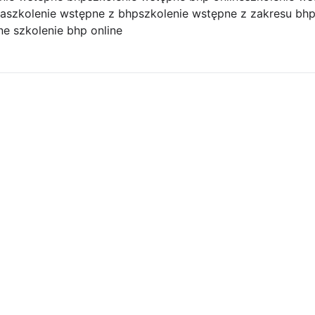
ka
szkolenie wstępne z bhp
szkolenie wstępne z zakresu bh
e szkolenie bhp online