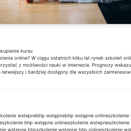
kupienie kursu
enia online? W ciągu ostatnich kilku lat rynek szkoleń onl
orzystać z możliwości nauki w internecie. Prognozy wskaz
e łatwiejszy i bardziej dostępny dla wszystkich zaintereso
kolenie wstepne
bhp wstępne
bhp wstępne online
szkolenie
e
szkolenie bhp wstępne online
szkolenie wstepne
szkolenie
nie wstepne bhp
szkolenie wstępne bhp online
szkolenie ws