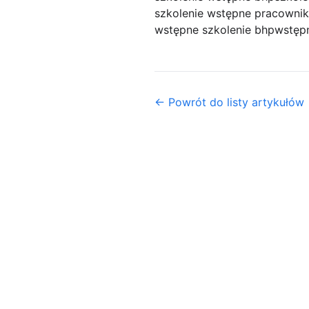
szkolenie wstępne pracowni
wstępne szkolenie bhp
wstępn
← Powrót do listy artykułów