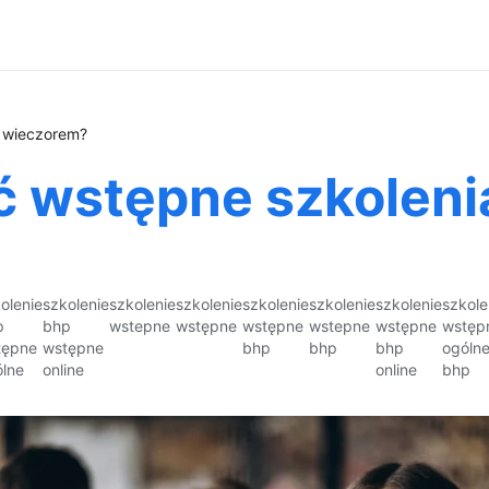
 wieczorem?
 wstępne szkoleni
olenie
szkolenie
szkolenie
szkolenie
szkolenie
szkolenie
szkolenie
szkole
p
bhp
wstepne
wstępne
wstępne
wstepne
wstępne
wstęp
tępne
wstępne
bhp
bhp
bhp
ogóln
lne
online
online
bhp