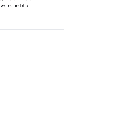
p
wstępne bhp