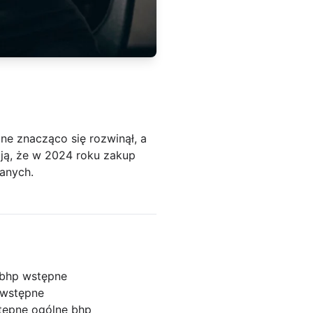
ine znacząco się rozwinął, a
ują, że w 2024 roku zakup
wanych.
 bhp wstępne
 wstępne
tępne ogólne bhp