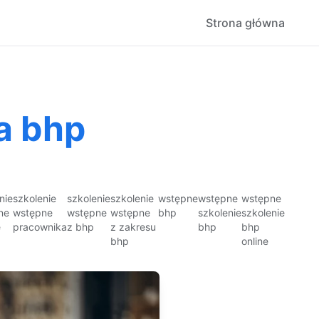
Strona główna
a bhp
nie
szkolenie
szkolenie
szkolenie
wstępne
wstępne
wstępne
ne
wstępne
wstępne
wstępne
bhp
szkolenie
szkolenie
e
pracownika
z bhp
z zakresu
bhp
bhp
bhp
online