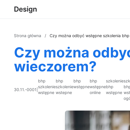
Design
Strona główna
/
Czy można odbyć wstępne szkolenia bhp
Czy można odbyć
wieczorem?
bhp
bhp
bhp
bhp
szkolenie
szk
szkolenie
szkolenie
wstępne
wstępne
bhp
bh
30.11.-0001
|
wstępne
wstepne
online
wstępne
ws
ogó