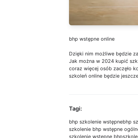
bhp wstępne online
Dzięki nim możliwe będzie za
Jak można w 2024 kupić szkol
coraz więcej osób zaczęło k
szkoleń online będzie jeszcz
Tagi:
bhp szkolenie wstępne
bhp sz
szkolenie bhp wstępne ogóln
szkolenie wstępne bhp
szkole