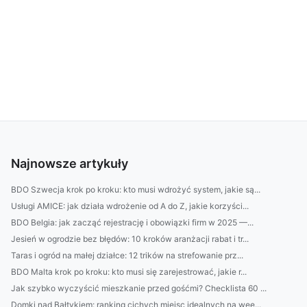
Najnowsze artykuły
BDO Szwecja krok po kroku: kto musi wdrożyć system, jakie są...
Usługi AMICE: jak działa wdrożenie od A do Z, jakie korzyści...
BDO Belgia: jak zacząć rejestrację i obowiązki firm w 2025 —...
Jesień w ogrodzie bez błędów: 10 kroków aranżacji rabat i tr...
Taras i ogród na małej działce: 12 trików na strefowanie prz...
BDO Malta krok po kroku: kto musi się zarejestrować, jakie r...
Jak szybko wyczyścić mieszkanie przed gośćmi? Checklista 60 ...
Domki nad Bałtykiem: ranking cichych miejsc idealnych na wee...