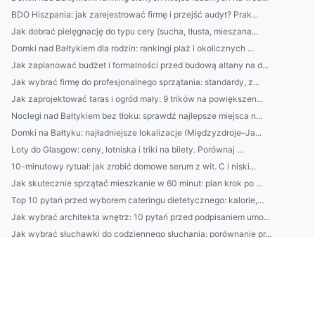
BDO Hiszpania: jak zarejestrować firmę i przejść audyt? Prak...
Jak dobrać pielęgnację do typu cery (sucha, tłusta, mieszana...
Domki nad Bałtykiem dla rodzin: rankingi plaż i okolicznych ...
Jak zaplanować budżet i formalności przed budową altany na d...
Jak wybrać firmę do profesjonalnego sprzątania: standardy, z...
Jak zaprojektować taras i ogród mały: 9 trików na powiększen...
Noclegi nad Bałtykiem bez tłoku: sprawdź najlepsze miejsca n...
Domki na Bałtyku: najładniejsze lokalizacje (Międzyzdroje–Ja...
Loty do Glasgow: ceny, lotniska i triki na bilety. Porównaj ...
10-minutowy rytuał: jak zrobić domowe serum z wit. C i niski...
Jak skutecznie sprzątać mieszkanie w 60 minut: plan krok po ...
Top 10 pytań przed wyborem cateringu dietetycznego: kalorie,...
Jak wybrać architekta wnętrz: 10 pytań przed podpisaniem umo...
Jak wybrać słuchawki do codziennego słuchania: porównanie pr...
Audio bez strat: jak ustawić korektor i kompresję w aplikacj...
Katering dietetyczny: jak wybrać idealny dla siebie? Porówna...
4) Jak działa EPRR Chorwacja dla firm: transport medyczny, w...
Najlepsze peelingi do twarzy na lato: jak dobrać typ skóry, ...