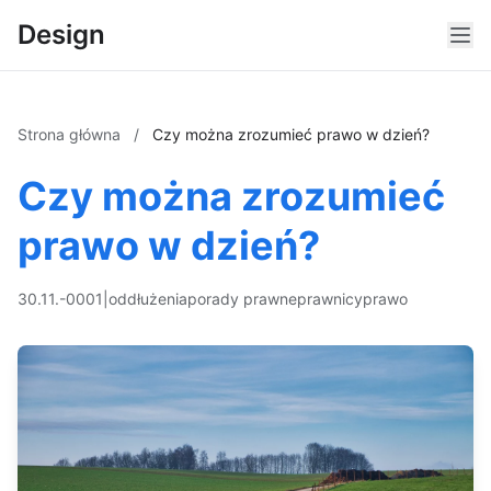
Design
Strona główna
/
Czy można zrozumieć prawo w dzień?
Czy można zrozumieć
prawo w dzień?
30.11.-0001
|
oddłużenia
porady prawne
prawnicy
prawo