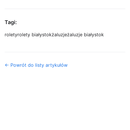
Tagi:
rolety
rolety białystok
żaluzje
żaluzje białystok
← Powrót do listy artykułów