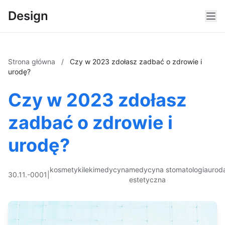
Design
Strona główna
/
Czy w 2023 zdołasz zadbać o zdrowie i
urodę?
Czy w 2023 zdołasz
zadbać o zdrowie i
urodę?
kosmetyki
leki
medycyna
medycyna
stomatologia
urod
30.11.-0001
|
estetyczna