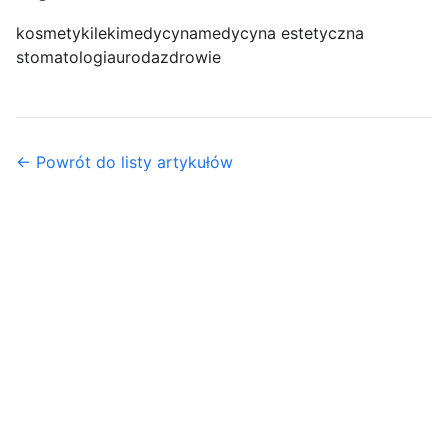
kosmetyki
leki
medycyna
medycyna estetyczna
stomatologia
uroda
zdrowie
← Powrót do listy artykułów