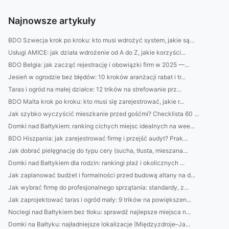
Najnowsze artykuły
BDO Szwecja krok po kroku: kto musi wdrożyć system, jakie są...
Usługi AMICE: jak działa wdrożenie od A do Z, jakie korzyści...
BDO Belgia: jak zacząć rejestrację i obowiązki firm w 2025 —...
Jesień w ogrodzie bez błędów: 10 kroków aranżacji rabat i tr...
Taras i ogród na małej działce: 12 trików na strefowanie prz...
BDO Malta krok po kroku: kto musi się zarejestrować, jakie r...
Jak szybko wyczyścić mieszkanie przed gośćmi? Checklista 60 ...
Domki nad Bałtykiem: ranking cichych miejsc idealnych na wee...
BDO Hiszpania: jak zarejestrować firmę i przejść audyt? Prak...
Jak dobrać pielęgnację do typu cery (sucha, tłusta, mieszana...
Domki nad Bałtykiem dla rodzin: rankingi plaż i okolicznych ...
Jak zaplanować budżet i formalności przed budową altany na d...
Jak wybrać firmę do profesjonalnego sprzątania: standardy, z...
Jak zaprojektować taras i ogród mały: 9 trików na powiększen...
Noclegi nad Bałtykiem bez tłoku: sprawdź najlepsze miejsca n...
Domki na Bałtyku: najładniejsze lokalizacje (Międzyzdroje–Ja...