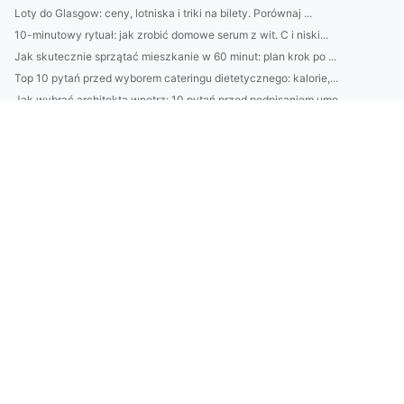
Loty do Glasgow: ceny, lotniska i triki na bilety. Porównaj ...
10-minutowy rytuał: jak zrobić domowe serum z wit. C i niski...
Jak skutecznie sprzątać mieszkanie w 60 minut: plan krok po ...
Top 10 pytań przed wyborem cateringu dietetycznego: kalorie,...
Jak wybrać architekta wnętrz: 10 pytań przed podpisaniem umo...
Jak wybrać słuchawki do codziennego słuchania: porównanie pr...
Audio bez strat: jak ustawić korektor i kompresję w aplikacj...
Katering dietetyczny: jak wybrać idealny dla siebie? Porówna...
4) Jak działa EPRR Chorwacja dla firm: transport medyczny, w...
Najlepsze peelingi do twarzy na lato: jak dobrać typ skóry, ...
Jak oszczędzać 500 zł miesięcznie bez wyrzeczeń: 7 prostych ...
10-minutowy plan oszczędzania: jak w 30 dni odciąć zbędne wy...
ISOH Słowacja: Kompletny przewodnik dla firm — wymagania, pr...
Rejestracja BDO w Belgii: przewodnik dla polskich firm — pro...
Praktyczny przewodnik: jak legalnie urządzić, ocieplić i pod...
Montaż klimatyzacji Pruszków: Kompletny przewodnik — wybór u...
BDO w Słowenii: przewodnik dla polskich firm — rejestracja, ...
Usługi MIRR: kompleksowy przewodnik — porównanie ofert, cenn...
10 najczęstszych błędów przy remoncie domu i jak ich uniknąć...