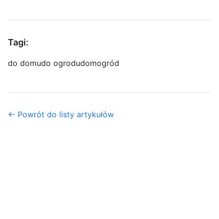
Tagi:
do domu
do ogrodu
dom
ogród
← Powrót do listy artykułów