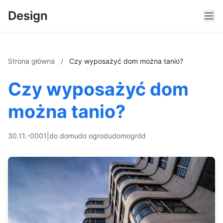
Design
Strona główna
/
Czy wyposażyć dom można tanio?
Czy wyposażyć dom
można tanio?
30.11.-0001
|
do domu
do ogrodu
dom
ogród