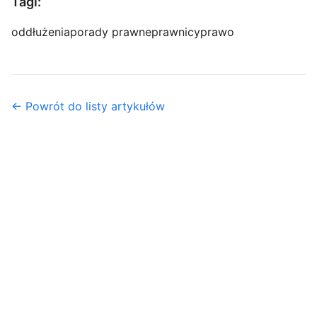
Tagi:
oddłużenia
porady prawne
prawnicy
prawo
← Powrót do listy artykułów