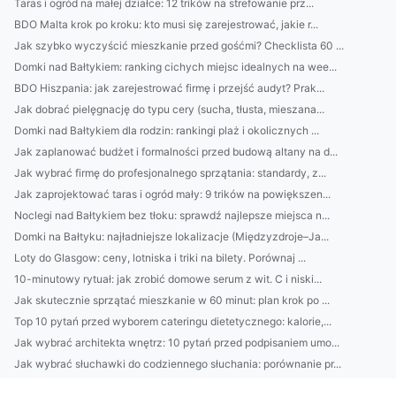
Taras i ogród na małej działce: 12 trików na strefowanie prz...
BDO Malta krok po kroku: kto musi się zarejestrować, jakie r...
Jak szybko wyczyścić mieszkanie przed gośćmi? Checklista 60 ...
Domki nad Bałtykiem: ranking cichych miejsc idealnych na wee...
BDO Hiszpania: jak zarejestrować firmę i przejść audyt? Prak...
Jak dobrać pielęgnację do typu cery (sucha, tłusta, mieszana...
Domki nad Bałtykiem dla rodzin: rankingi plaż i okolicznych ...
Jak zaplanować budżet i formalności przed budową altany na d...
Jak wybrać firmę do profesjonalnego sprzątania: standardy, z...
Jak zaprojektować taras i ogród mały: 9 trików na powiększen...
Noclegi nad Bałtykiem bez tłoku: sprawdź najlepsze miejsca n...
Domki na Bałtyku: najładniejsze lokalizacje (Międzyzdroje–Ja...
Loty do Glasgow: ceny, lotniska i triki na bilety. Porównaj ...
10-minutowy rytuał: jak zrobić domowe serum z wit. C i niski...
Jak skutecznie sprzątać mieszkanie w 60 minut: plan krok po ...
Top 10 pytań przed wyborem cateringu dietetycznego: kalorie,...
Jak wybrać architekta wnętrz: 10 pytań przed podpisaniem umo...
Jak wybrać słuchawki do codziennego słuchania: porównanie pr...
Audio bez strat: jak ustawić korektor i kompresję w aplikacj...