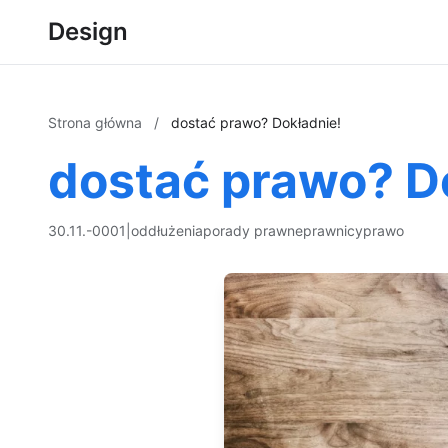
Design
Strona główna
/
dostać prawo? Dokładnie!
dostać prawo? D
30.11.-0001
|
oddłużenia
porady prawne
prawnicy
prawo