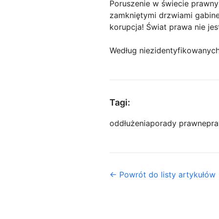
Poruszenie w świecie prawnym
zamkniętymi drzwiami gabin
korupcja! Świat prawa nie jest
Według niezidentyfikowanyc
Tagi:
oddłużenia
porady prawne
pra
← Powrót do listy artykułów