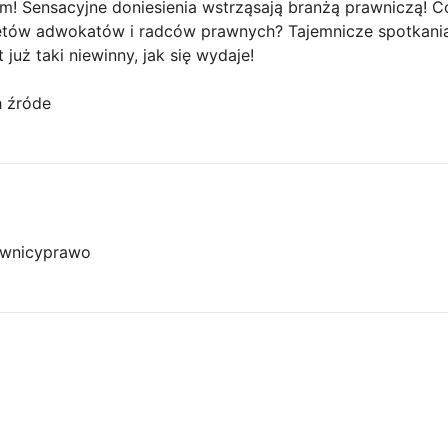
! Sensacyjne doniesienia wstrząsają branżą prawniczą! Co
etów adwokatów i radców prawnych? Tajemnicze spotkani
 już taki niewinny, jak się wydaje!
h źróde
wnicy
prawo