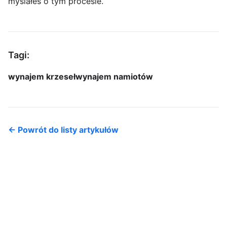
myślałeś o tym procesie.
Tagi:
wynajem krzeseł
wynajem namiotów
← Powrót do listy artykułów