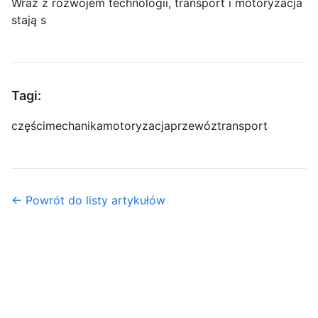
Wraz z rozwojem technologii, transport i motoryzacja
stają s
Tagi:
części
mechanika
motoryzacja
przewóz
transport
← Powrót do listy artykułów