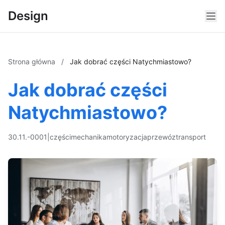
Design
Strona główna
/
Jak dobrać części Natychmiastowo?
Jak dobrać części
Natychmiastowo?
30.11.-0001
|
części
mechanika
motoryzacja
przewóz
transport