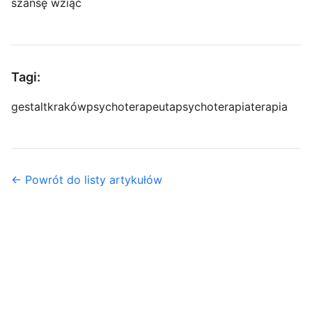
szansę wziąć
Tagi:
gestalt
kraków
psychoterapeuta
psychoterapia
terapia
← Powrót do listy artykułów