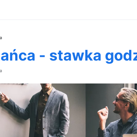
a
tańca - stawka go
ca