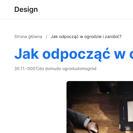
Design
Strona główna
/
Jak odpocząć w ogrodzie i zarobić?
Jak odpocząć w o
30.11.-0001
|
do domu
do ogrodu
dom
ogród