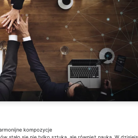
 harmonijne kompozycje
w stało się nie tylko sztuką, ale również nauką. W dzisiej