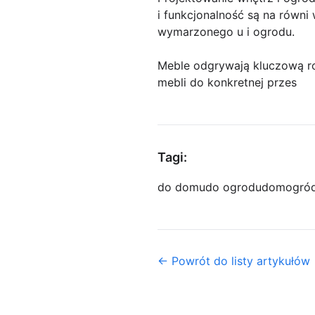
i funkcjonalność są na równ
wymarzonego u i ogrodu.
Meble odgrywają kluczową ro
mebli do konkretnej przes
Tagi:
do domu
do ogrodu
dom
ogró
← Powrót do listy artykułów