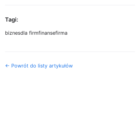
Tagi:
biznes
dla firm
finanse
firma
← Powrót do listy artykułów