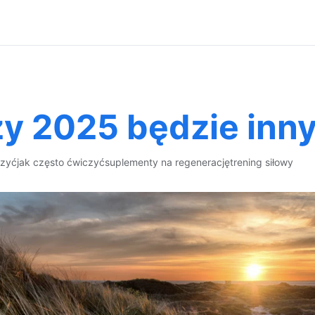
zy 2025 będzie inn
czyć
jak często ćwiczyć
suplementy na regenerację
trening siłowy