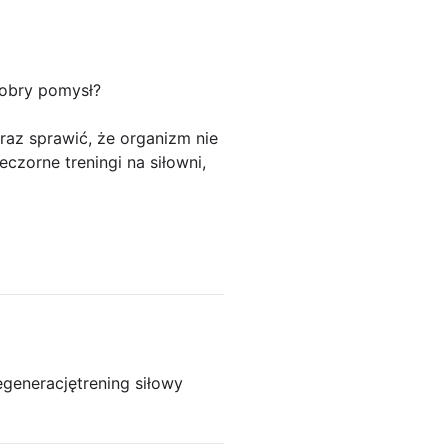
dobry pomysł?
az sprawić, że organizm nie
czorne treningi na siłowni,
egenerację
trening siłowy