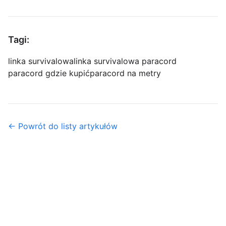
Tagi:
linka survivalowa
linka survivalowa paracord
paracord gdzie kupić
paracord na metry
← Powrót do listy artykułów