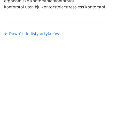
ergonomiske kontorstoler
kontorstol
kontorstol uten hjul
kontorstoler
stressless kontorstol
← Powrót do listy artykułów