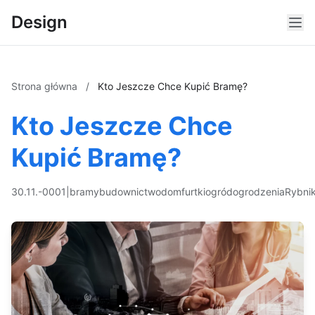
Design
Strona główna
/
Kto Jeszcze Chce Kupić Bramę?
Kto Jeszcze Chce
Kupić Bramę?
30.11.-0001
|
bramy
budownictwo
dom
furtki
ogród
ogrodzenia
Rybni