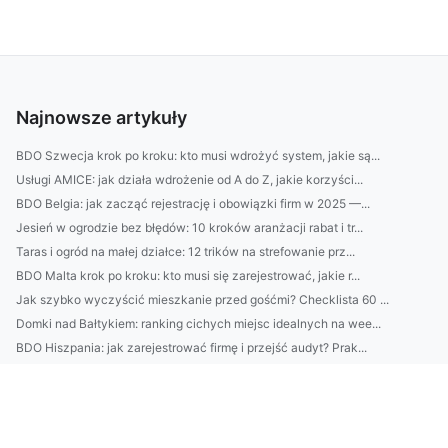
Najnowsze artykuły
BDO Szwecja krok po kroku: kto musi wdrożyć system, jakie są...
Usługi AMICE: jak działa wdrożenie od A do Z, jakie korzyści...
BDO Belgia: jak zacząć rejestrację i obowiązki firm w 2025 —...
Jesień w ogrodzie bez błędów: 10 kroków aranżacji rabat i tr...
Taras i ogród na małej działce: 12 trików na strefowanie prz...
BDO Malta krok po kroku: kto musi się zarejestrować, jakie r...
Jak szybko wyczyścić mieszkanie przed gośćmi? Checklista 60 ...
Domki nad Bałtykiem: ranking cichych miejsc idealnych na wee...
BDO Hiszpania: jak zarejestrować firmę i przejść audyt? Prak...
Jak dobrać pielęgnację do typu cery (sucha, tłusta, mieszana...
Domki nad Bałtykiem dla rodzin: rankingi plaż i okolicznych ...
Jak zaplanować budżet i formalności przed budową altany na d...
Jak wybrać firmę do profesjonalnego sprzątania: standardy, z...