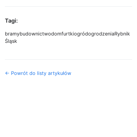
Tagi:
bramy
budownictwo
dom
furtki
ogród
ogrodzenia
Rybnik
Śląsk
← Powrót do listy artykułów