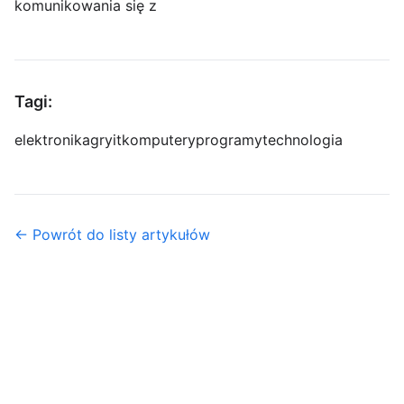
komunikowania się z
Tagi:
elektronika
gry
it
komputery
programy
technologia
← Powrót do listy artykułów