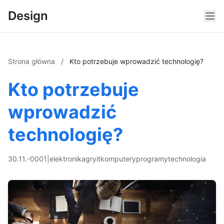
Design
Strona główna
/
Kto potrzebuje wprowadzić technologię?
Kto potrzebuje
wprowadzić
technologię?
30.11.-0001
|
elektronika
gry
it
komputery
programy
technologia