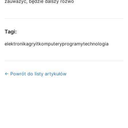
zauważyć, będzie dalszy rozwó
Tagi:
elektronika
gry
it
komputery
programy
technologia
← Powrót do listy artykułów