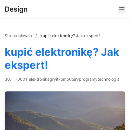
Design
Strona główna
/
kupić elektronikę? Jak ekspert!
kupić elektronikę? Jak
ekspert!
30.11.-0001
|
elektronika
gry
it
komputery
programy
technologia