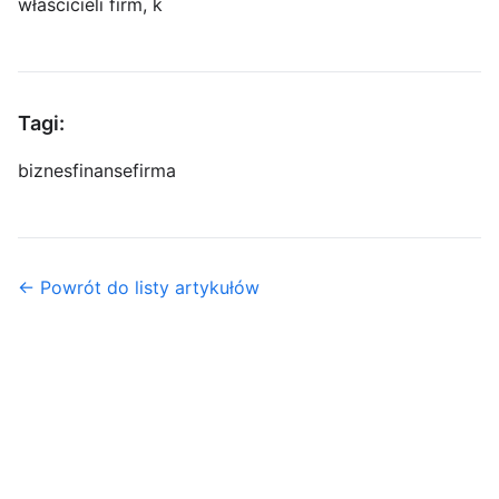
właścicieli firm, k
Tagi:
biznes
finanse
firma
← Powrót do listy artykułów