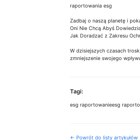
raportowania esg
Zadbaj o naszą planetę i pok
Oni Nie Chcą Abyś Dowiedzia
Jak Doradzać z Zakresu Och
W dzisiejszych czasach trosk
zmniejszenie swojego wpływu
Tagi:
esg raportowanie
esg raport
← Powrót do listy artykułów