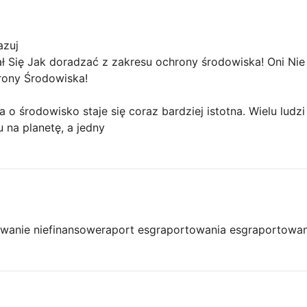
azuj
ł Się Jak doradzać z zakresu ochrony środowiska! Oni Nie
rony Środowiska!
a o środowisko staje się coraz bardziej istotna. Wielu lud
 na planetę, a jedny
owanie niefinansowe
raport esg
raportowania esg
raportowan