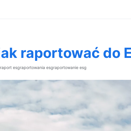
jak raportować do 
raport esg
raportowania esg
raportowanie esg