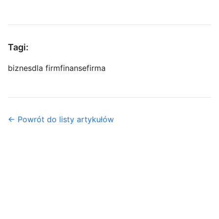
Tagi:
biznes
dla firm
finanse
firma
← Powrót do listy artykułów