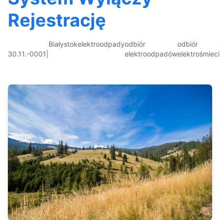
Rejestrację
Białystok
elektroodpady
odbiór
odbiór
30.11.-0001
|
elektroodpadów
elektrośmieci