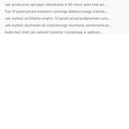
Jak skutecznie sprzątać mieszkanie w 60 minut: plan krok po ...
Top 10 pytań przed wyborem cateringu dietetycznego: kalorie,...
Jak wybrać architekta wnętrz: 10 pytań przed podpisaniem umo...
Jak wybrać słuchawki do codziennego słuchania: porównanie pr...
Audio bez strat: jak ustawić korektor i kompresję w aplikacj...
Katering dietetyczny: jak wybrać idealny dla siebie? Porówna...
4) Jak działa EPRR Chorwacja dla firm: transport medyczny, w...
Najlepsze peelingi do twarzy na lato: jak dobrać typ skóry, ...
Jak oszczędzać 500 zł miesięcznie bez wyrzeczeń: 7 prostych ...
10-minutowy plan oszczędzania: jak w 30 dni odciąć zbędne wy...
ISOH Słowacja: Kompletny przewodnik dla firm — wymagania, pr...
Rejestracja BDO w Belgii: przewodnik dla polskich firm — pro...
Praktyczny przewodnik: jak legalnie urządzić, ocieplić i pod...
Montaż klimatyzacji Pruszków: Kompletny przewodnik — wybór u...
BDO w Słowenii: przewodnik dla polskich firm — rejestracja, ...
Usługi MIRR: kompleksowy przewodnik — porównanie ofert, cenn...
10 najczęstszych błędów przy remoncie domu i jak ich uniknąć...
Praktyczny poradnik: domek na działce ROD — legalne wymiary,...
Mały balkon, wielkie możliwości: 10 sposobów na optyczne pow...