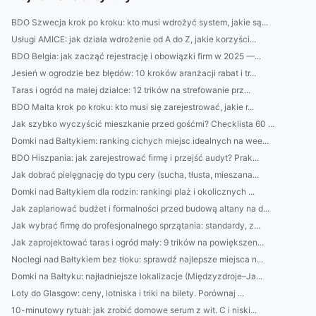
BDO Szwecja krok po kroku: kto musi wdrożyć system, jakie są...
Usługi AMICE: jak działa wdrożenie od A do Z, jakie korzyści...
BDO Belgia: jak zacząć rejestrację i obowiązki firm w 2025 —...
Jesień w ogrodzie bez błędów: 10 kroków aranżacji rabat i tr...
Taras i ogród na małej działce: 12 trików na strefowanie prz...
BDO Malta krok po kroku: kto musi się zarejestrować, jakie r...
Jak szybko wyczyścić mieszkanie przed gośćmi? Checklista 60 ...
Domki nad Bałtykiem: ranking cichych miejsc idealnych na wee...
BDO Hiszpania: jak zarejestrować firmę i przejść audyt? Prak...
Jak dobrać pielęgnację do typu cery (sucha, tłusta, mieszana...
Domki nad Bałtykiem dla rodzin: rankingi plaż i okolicznych ...
Jak zaplanować budżet i formalności przed budową altany na d...
Jak wybrać firmę do profesjonalnego sprzątania: standardy, z...
Jak zaprojektować taras i ogród mały: 9 trików na powiększen...
Noclegi nad Bałtykiem bez tłoku: sprawdź najlepsze miejsca n...
Domki na Bałtyku: najładniejsze lokalizacje (Międzyzdroje–Ja...
Loty do Glasgow: ceny, lotniska i triki na bilety. Porównaj ...
10-minutowy rytuał: jak zrobić domowe serum z wit. C i niski...