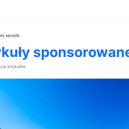
owy sposób
ykuły sponsorowan
acja artykułów