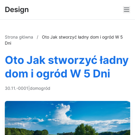
Design
Strona główna
/
Oto Jak stworzyć ładny dom i ogród W 5
Dni
Oto Jak stworzyć ładny
dom i ogród W 5 Dni
30.11.-0001
|
dom
ogród