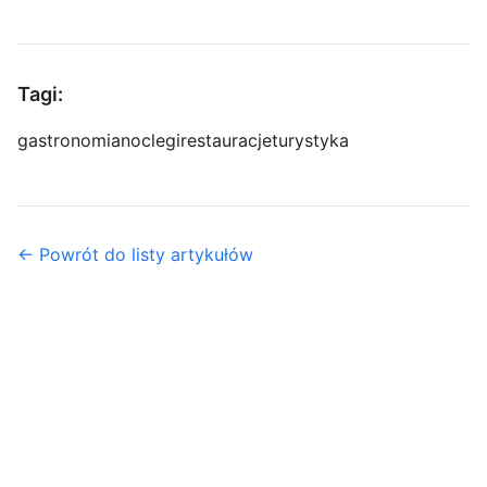
Tagi:
gastronomia
noclegi
restauracje
turystyka
← Powrót do listy artykułów