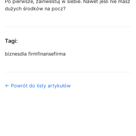
Po pierwsze, zainwestuj w siebie. Nawet jeśli nie masz
dużych środków na pocz?
Tagi:
biznes
dla firm
finanse
firma
← Powrót do listy artykułów