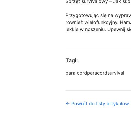
Sprzęt survivalowy – Jak sk
Przygotowując się na wyprawę
również wielofunkcyjny. Hama
lekkie w noszeniu. Upewnij s
Tagi:
para cord
paracord
survival
← Powrót do listy artykułów