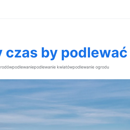
y czas by podlewać
grodów
podlewanie
podlewanie kwiatów
podlewanie ogrodu