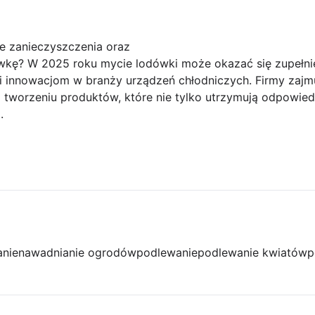
we zanieczyszczenia oraz
kę? W 2025 roku mycie lodówki może okazać się zupełnie
innowacjom w branży urządzeń chłodniczych. Firmy zajmu
na tworzeniu produktów, które nie tylko utrzymują odpowied
.
anie
nawadnianie ogrodów
podlewanie
podlewanie kwiatów
p