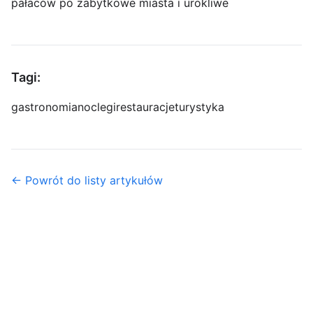
pałaców po zabytkowe miasta i urokliwe
Tagi:
gastronomia
noclegi
restauracje
turystyka
← Powrót do listy artykułów