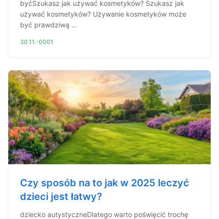
byćSzukasz jak używać kosmetyków? Szukasz jak
używać kosmetyków? Używanie kosmetyków może
być prawdziwą ...
30.11.-0001
Czy sposób na to jak w 2025 leczyć
dzieci jest łatwy?
dziecko autystyczneDlatego warto poświęcić trochę