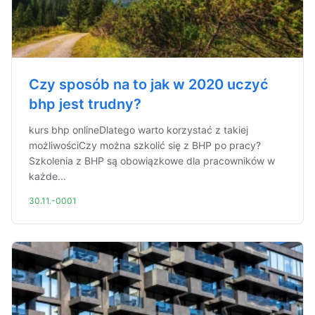
Czy sposób na to jak w 2020 uczyć
bhp jest trudny?
kurs bhp onlineDlatego warto korzystać z takiej
możliwościCzy można szkolić się z BHP po pracy?
Szkolenia z BHP są obowiązkowe dla pracowników w
każde...
30.11.-0001