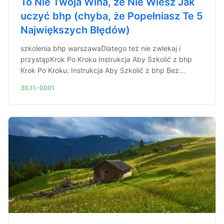
To Nie Twoja Wina, że Nie Wiesz Jak
uczyć bhp (chyba, że Popełniasz Te 5
Największych Błędów)
szkolenia bhp warszawaDlatego też nie zwlekaj i
przystąpKrok Po Kroku Instrukcja Aby Szkolić z bhp
Krok Po Kroku: Instrukcja Aby Szkolić z bhp Bez...
30.11.-0001