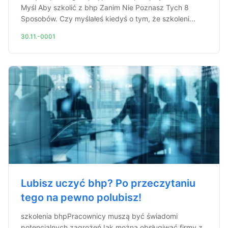
Myśl Aby szkolić z bhp Zanim Nie Poznasz Tych 8
Sposobów. Czy myślałeś kiedyś o tym, że szkoleni...
30.11.-0001
Lubisz uczyć bhp? Po przeczytaniu
tego na pewno polubisz!
szkolenia bhpPracownicy muszą być świadomi
potencjalnych zagrożeńJak można obsługiwać firmy z