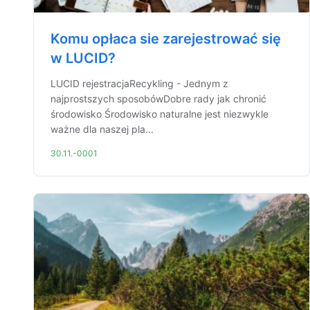
Komu opłaca sie zarejestrować się
w LUCID?
LUCID rejestracjaRecykling - Jednym z
najprostszych sposobówDobre rady jak chronić
środowisko Środowisko naturalne jest niezwykle
ważne dla naszej pla...
30.11.-0001