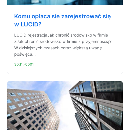
Komu opłaca sie zarejestrować się
w LUCID?
LUCID rejestracjaJak chronić środowisko w firmie
zJak chronić środowisko w firmie z przyjemnością?
W dzisiejszych czasach coraz większą uwagę
poświęca...
30.11.-0001