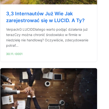
3,3 Internautów Już Wie Jak
zarejestrować się w LUCID. A Ty?
VerpackG LUCIDDlatego warto podjąć działania już
terazCzy można chronić środowisko w firmie w
niedzielę nie handlową? Oczywiście, zdecydowanie
potraf...
30.11.-0001