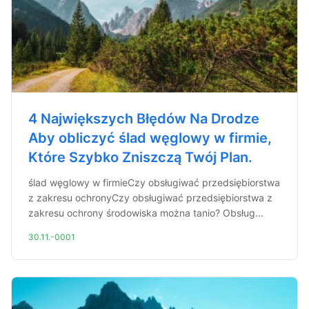
4 Największych Błędów Na Drodze
Aby obliczyć ślad węglowy w firmie,
Które Szybko Zniszczą Twój Plan.
ślad węglowy w firmieCzy obsługiwać przedsiębiorstwa
z zakresu ochronyCzy obsługiwać przedsiębiorstwa z
zakresu ochrony środowiska można tanio? Obsług...
30.11.-0001