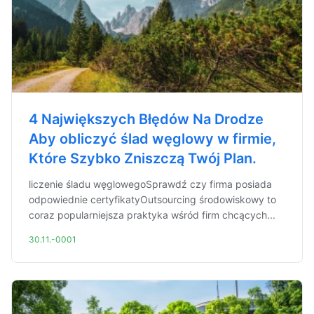
4 Największych Błędów Na Drodze
Aby obliczyć ślad węglowy w firmie,
Które Szybko Zniszczą Twój Plan.
liczenie śladu węglowegoSprawdź czy firma posiada
odpowiednie certyfikatyOutsourcing środowiskowy to
coraz popularniejsza praktyka wśród firm chcących...
30.11.-0001