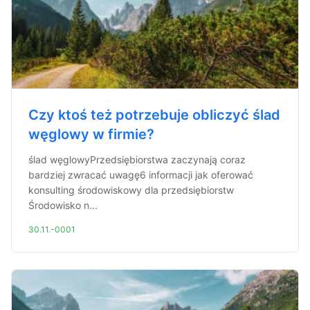
Czy ktoś też potrzebuje obliczyć ślad
węglowy w firmie?
ślad węglowyPrzedsiębiorstwa zaczynają coraz
bardziej zwracać uwagę6 informacji jak oferować
konsulting środowiskowy dla przedsiębiorstw
Środowisko n...
30.11.-0001