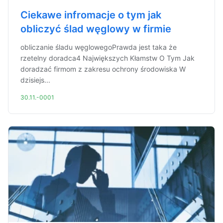
Ciekawe infromacje o tym jak
obliczyć ślad węglowy w firmie
obliczanie śladu węglowegoPrawda jest taka że
rzetelny doradca4 Największych Kłamstw O Tym Jak
doradzać firmom z zakresu ochrony środowiska W
dzisiejs...
30.11.-0001