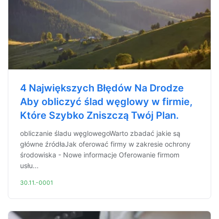
4 Największych Błędów Na Drodze
Aby obliczyć ślad węglowy w firmie,
Które Szybko Zniszczą Twój Plan.
obliczanie śladu węglowegoWarto zbadać jakie są
główne źródłaJak oferować firmy w zakresie ochrony
środowiska - Nowe informacje Oferowanie firmom
usłu...
30.11.-0001