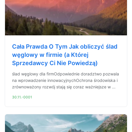
Cała Prawda O Tym Jak obliczyć ślad
węglowy w firmie (a Której
Sprzedawcy Ci Nie Powiedzą)
ślad węglowy dla firmOdpowiednie doradztwo pozwala
na wprowadzenie innowacyjnychOchrona środowiska i
zrównoważony rozwój stają się coraz ważniejsze w ...
30.11.-0001