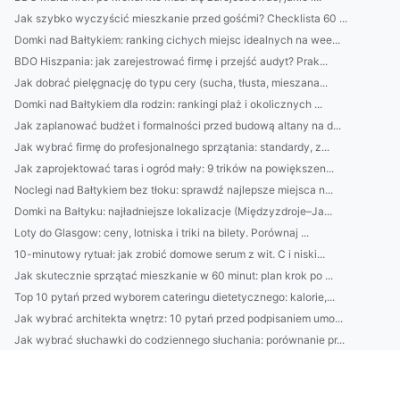
Jak szybko wyczyścić mieszkanie przed gośćmi? Checklista 60 ...
Domki nad Bałtykiem: ranking cichych miejsc idealnych na wee...
BDO Hiszpania: jak zarejestrować firmę i przejść audyt? Prak...
Jak dobrać pielęgnację do typu cery (sucha, tłusta, mieszana...
Domki nad Bałtykiem dla rodzin: rankingi plaż i okolicznych ...
Jak zaplanować budżet i formalności przed budową altany na d...
Jak wybrać firmę do profesjonalnego sprzątania: standardy, z...
Jak zaprojektować taras i ogród mały: 9 trików na powiększen...
Noclegi nad Bałtykiem bez tłoku: sprawdź najlepsze miejsca n...
Domki na Bałtyku: najładniejsze lokalizacje (Międzyzdroje–Ja...
Loty do Glasgow: ceny, lotniska i triki na bilety. Porównaj ...
10-minutowy rytuał: jak zrobić domowe serum z wit. C i niski...
Jak skutecznie sprzątać mieszkanie w 60 minut: plan krok po ...
Top 10 pytań przed wyborem cateringu dietetycznego: kalorie,...
Jak wybrać architekta wnętrz: 10 pytań przed podpisaniem umo...
Jak wybrać słuchawki do codziennego słuchania: porównanie pr...
Audio bez strat: jak ustawić korektor i kompresję w aplikacj...
Katering dietetyczny: jak wybrać idealny dla siebie? Porówna...