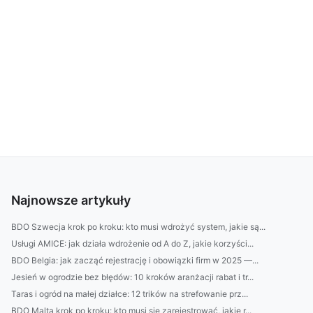
Najnowsze artykuły
BDO Szwecja krok po kroku: kto musi wdrożyć system, jakie są...
Usługi AMICE: jak działa wdrożenie od A do Z, jakie korzyści...
BDO Belgia: jak zacząć rejestrację i obowiązki firm w 2025 —...
Jesień w ogrodzie bez błędów: 10 kroków aranżacji rabat i tr...
Taras i ogród na małej działce: 12 trików na strefowanie prz...
BDO Malta krok po kroku: kto musi się zarejestrować, jakie r...