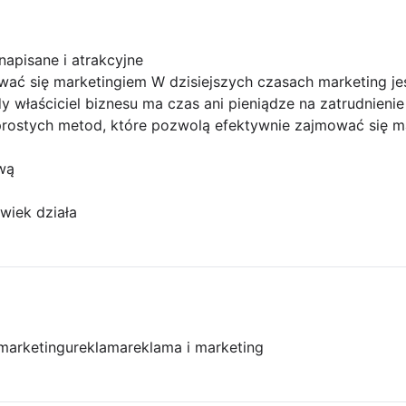
apisane i atrakcyjne
ać się marketingiem W dzisiejszych czasach marketing je
dy właściciel biznesu ma czas ani pieniądze na zatrudnieni
prostych metod, które pozwolą efektywnie zajmować się ma
wą
wiek działa
 marketingu
reklama
reklama i marketing